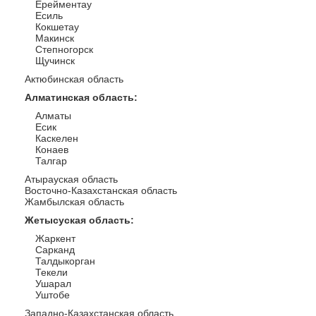
Ерейментау
Есиль
Кокшетау
Макинск
Степногорск
Щучинск
Актюбинская область
Алматинская область
:
Алматы
Есик
Каскелен
Конаев
Талгар
Атырауская область
Восточно-Казахстанская область
Жамбылская область
Жетысуская область
:
Жаркент
Сарканд
Талдыкорган
Текели
Ушарал
Уштобе
Западно-Казахстанская область