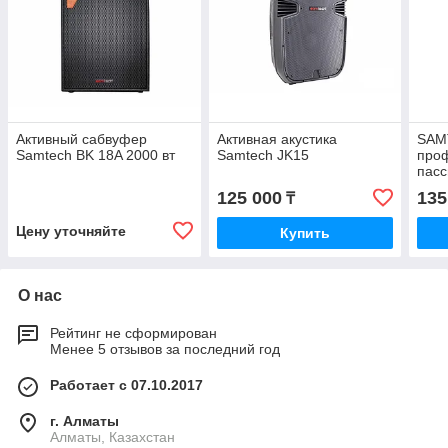
Активный сабвуфер
Активная акустика
SAM
Samtech BK 18A 2000 вт
Samtech JK15
про
пасс
дюй
125 000
135
₸
Цену уточняйте
Купить
О нас
Рейтинг не сформирован
Менее 5 отзывов за последний год
Работает с 07.10.2017
г. Алматы
Алматы, Казахстан