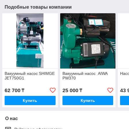
Подобные товары компании
Вакуумный насос SHIMGE
Вакуумный насос AIWA
Нас
JET750G1
PW370
62 700
25 000
43 
₸
₸
Купить
Купить
О нас