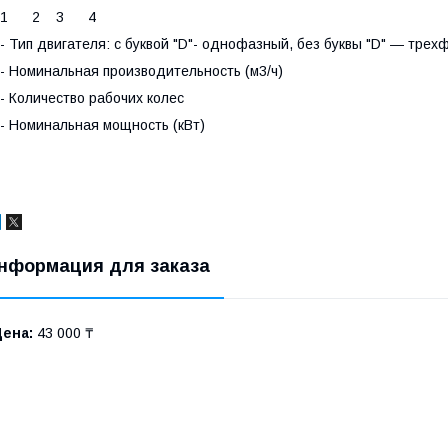
1 2 3 4
- Тип двигателя: с буквой "D"- однофазный, без буквы "D" ― тре
- Номинальная производительность (м3/ч)
- Количество рабочих колес
- Номинальная мощность (кВт)
нформация для заказа
Цена:
43 000 ₸