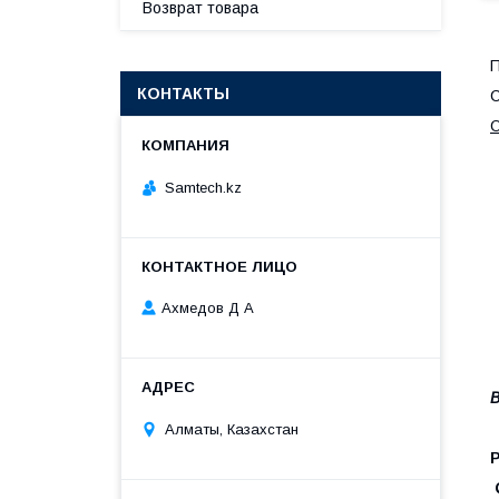
Возврат товара
П
КОНТАКТЫ
С
О
Samtech.kz
Ахмедов Д А
В
Алматы, Казахстан