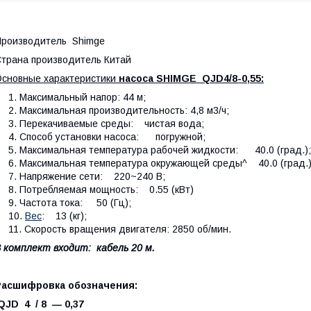
роизводитель Shimge
трана производитель Китай
сновные характеристики
насоса SHIMGE QJD4/8-0,55:
Максимальный напор: 44 м;
Максимальная производительность: 4,8 м3/ч;
Перекачиваемые среды: чистая вода;
Способ установки насоса: погружной;
Максимальная температура рабочей жидкости: 40.0 (град.);
Максимальная температура окружающей среды^ 40.0 (град.)
Напряжение сети: 220~240 В;
Потребляемая мощность: 0.55 (кВт)
Частота тока: 50 (Гц);
Вес
: 13 (кг);
Скорость вращения двигателя: 2850 об/мин.
 комплект входит: кабель 20 м.
Расшифровка обозначения:
QJD 4 / 8 ― 0,37