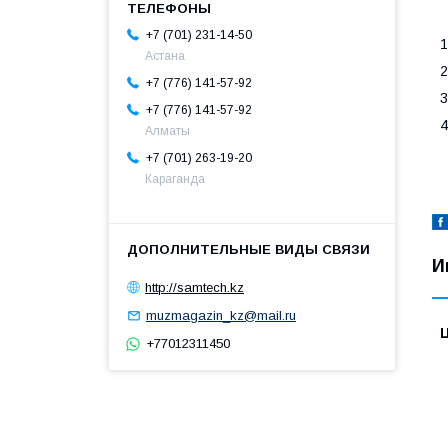
+7 (701) 231-14-50
1
Астана
2
+7 (776) 141-57-92
3
+7 (776) 141-57-92
4
Алматы
+7 (701) 263-19-20
Караганда
И
http://samtech.kz
muzmagazin_kz@mail.ru
+77012311450